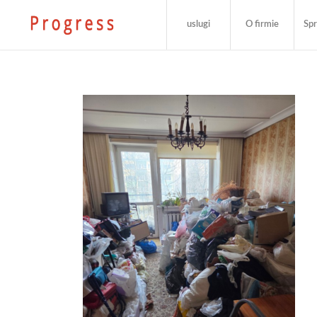
uslugi
O firmie
Spr